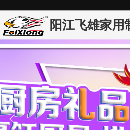
阳江飞雄家用
司